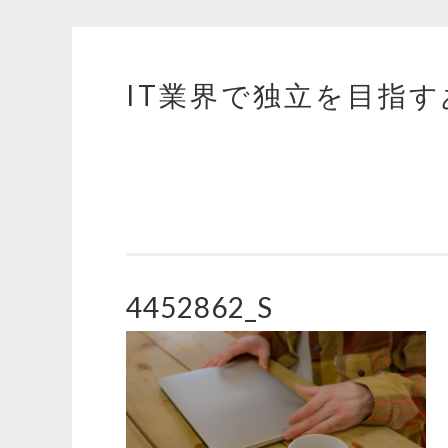
IT業界で独立を目指
コ
ン
テ
ン
ツ
へ
ス
キ
4452862_S
ッ
プ