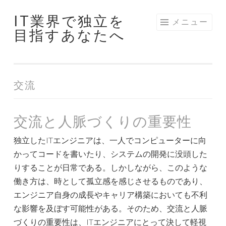
IT業界で独立を
コ
メニュー
目指すあなたへ
ン
テ
ン
ツ
交流
へ
ス
キ
交流と人脈づくりの重要性
ッ
独立したITエンジニアは、一人でコンピューターに向
プ
かってコードを書いたり、システムの開発に没頭した
りすることが日常である。しかしながら、このような
働き方は、時として孤立感を感じさせるものであり、
エンジニア自身の成長やキャリア構築においても不利
な影響を及ぼす可能性がある。そのため、交流と人脈
づくりの重要性は、ITエンジニアにとって決して軽視